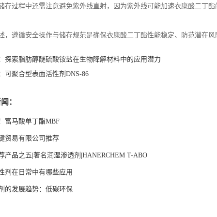
储存过程中还需注意避免紫外线直射，因为紫外线可能加速衣康酸二丁酯
述，遵循安全操作与储存规范是确保衣康酸二丁酯性能稳定、防范潜在风
：
探索脂肪醇醚硫酸铵盐在生物降解材料中的应用潜力
：
可聚合型表面活性剂DNS-86
新闻：
！富马酸单丁酯MBF
键贸易有限公司推荐
产品之五|著名润湿渗透剂|HANERCHEM T-ABO
性剂在日常中有哪些应用
剂的发展趋势：低碳环保