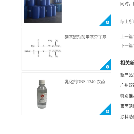
DNS-186
同时，
综上所
上一篇
磺基琥珀酸甲基异丁基
甲酯钠 CAS:2373-38-8
下一篇
相关
新产品
乳化剂DNS-1340 农药
广州双
乳化剂原料
特别推荐
表面活
涂料助