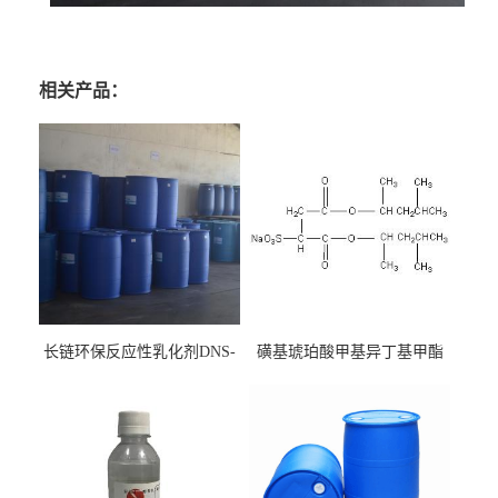
相关产品：
长链环保反应性乳化剂DNS-
磺基琥珀酸甲基异丁基甲酯
186
钠 CAS:2373-38-8