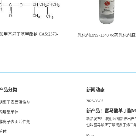
甲基异丁基甲酯钠 CAS:2373-
乳化剂DNS-1340 农药乳化剂
38-8
产品分类
新闻动态
2026-08-05
阴离子表面活性剂
新产品！富马酸单丁酯M
内增塑单体
新品发布！ 我们公司新推出产
非离子表面活性剂
也叫富马酸正丁酯或反丁烯二酸.
单体
More