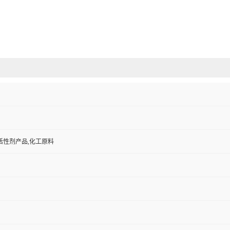
活性剂产品,化工原料