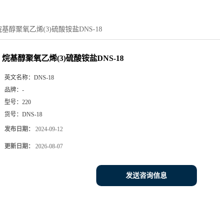
烷基醇聚氧乙烯(3)硫酸铵盐DNS-18
烷基醇聚氧乙烯(3)硫酸铵盐DNS-18
英文名称：
DNS-18
品牌：
-
型号：
220
货号：
DNS-18
发布日期：
2024-09-12
更新日期：
2026-08-07
发送咨询信息