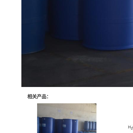
相关产品：