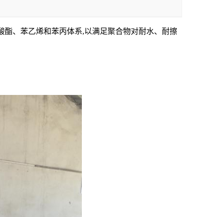
烯酸酯、苯乙烯和苯丙体系,以满足聚合物对耐水、耐擦