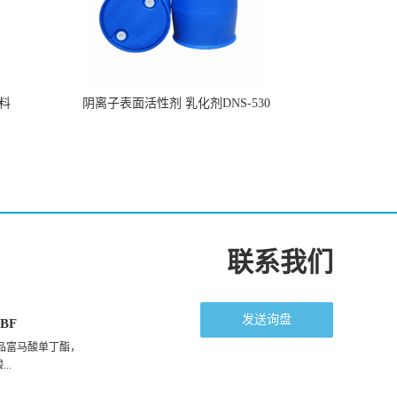
原料
阴离子表面活性剂 乳化剂DNS-530
联系我们
发送询盘
BF
品富马酸单丁酯，
..