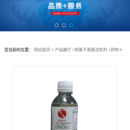
您当前的位置：
网站首页
>
产品展厅
>
阴离子表面活性剂
>
异构十
三醇聚氧乙烯(3)硫酸钠盐DNS-325S