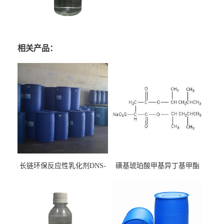
相关产品：
长链环保反应性乳化剂DNS-
磺基琥珀酸甲基异丁基甲酯
186
钠 CAS:2373-38-8