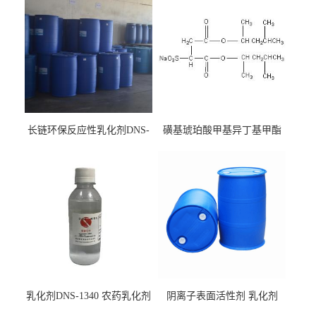
长链环保反应性乳化剂DNS-
磺基琥珀酸甲基异丁基甲酯
186
钠 CAS:2373-38-8
乳化剂DNS-1340 农药乳化剂
阴离子表面活性剂 乳化剂
原料
DNS-530