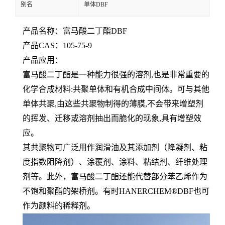
别名
单体DBF
产品名称：富马酸二丁酯DBF
产品CAS：105-75-9
产品应用：
富马酸二丁酯是一种能力很强的溶剂,也是非常重要的
化学合成材料:共聚单体和有机合成中间体。可与其他
单体共聚,由这些共聚物制得的薄膜,不会带来增塑剂
的挥发、迁移或溶剂抽出而脆化的现象,具有增塑效
应。
其共聚物可广泛用作
润滑油及其
添加剂（降凝剂、粘
度指数阻降剂）、涂覆剂、涂料、粘结剂、纤维处理
剂等。此外，
富马酸二丁酯还能代替部分苯乙烯作为
不饱和聚酯的架桥剂。有时HANERCHEM®
DBF也可
作为颜料的稀释剂。