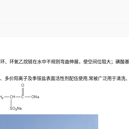
苯环、环氧乙烷链在水中不规则弯曲伸展，使空间位阻大；磺酸
子、多价阳离子及季铵盐表面活性剂配伍使用,常被广泛用于清洗