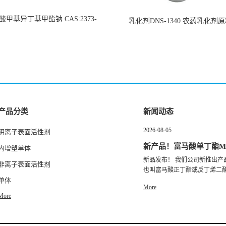
甲基异丁基甲酯钠 CAS:2373-
乳化剂DNS-1340 农药乳化剂
38-8
产品分类
新闻动态
2026-08-05
阴离子表面活性剂
新产品！富马酸单丁酯M
内增塑单体
新品发布！ 我们公司新推出产
非离子表面活性剂
也叫富马酸正丁酯或反丁烯二酸.
单体
More
More