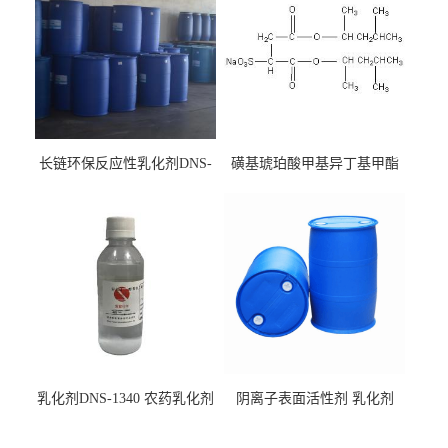
长链环保反应性乳化剂DNS-
磺基琥珀酸甲基异丁基甲酯
186
钠 CAS:2373-38-8
乳化剂DNS-1340 农药乳化剂
阴离子表面活性剂 乳化剂
原料
DNS-530