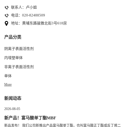
联系人：卢小姐
电话：020-82488509
地址：黄埔东路骏雅北街3号618房
产品分类
阴离子表面活性剂
内增塑单体
非离子表面活性剂
单体
More
新闻动态
2026-08-05
新产品！富马酸单丁酯MBF
新品发布！ 我们公司新推出产品富马酸单丁酯，也叫富马酸正丁酯或反丁烯二