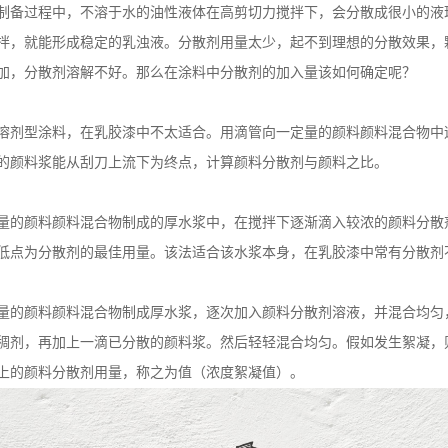
制备过程中，不溶于水的油性液体在高剪切力搅拌下，会分散成很小的液
拌，就能形成稳定的乳浊液。分散剂用量太少，起不到理想的分散效果，
加，分散剂溶解不好。那么在涂料中分散剂的加入量该如何确定呢？
溶剂型涂料，在乳胶漆中不太适合。用滴管向一定量的颜料颜料混合物中
的颜料浆能从刮刀上流下为终点，计算颜料分散剂与颜料之比。
量的颜料颜料混合物制成的厚水浆中，在搅拌下逐渐滴入较浓的颜料分散
低点为分散剂的最佳用量。该法适合该水浆本身，在乳胶漆中常有分散剂
量的颜料颜料混合物制成厚水浆，逐次加入颜料分散剂溶液，并混合均匀
稠剂，再加上一滴已分散的颜料浆。然后轻轻混合均匀。假如发生絮凝，
上的颜料分散剂用量，称之为值（浓度絮凝值）。