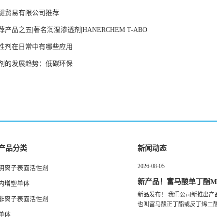
键贸易有限公司推荐
产品之五|著名润湿渗透剂|HANERCHEM T-ABO
性剂在日常中有哪些应用
剂的发展趋势：低碳环保
产品分类
新闻动态
2026-08-05
阴离子表面活性剂
新产品！富马酸单丁酯M
内增塑单体
新品发布！ 我们公司新推出产
非离子表面活性剂
也叫富马酸正丁酯或反丁烯二酸.
单体