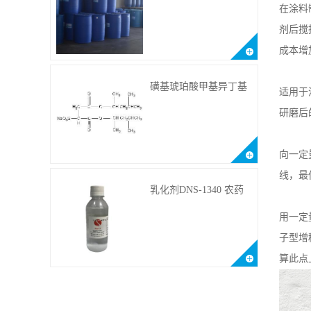
DNS-186
在涂料
剂后搅
成本增
磺基琥珀酸甲基异丁基
适用于
甲酯钠 CAS:2373-38-8
研磨后
向一定
线，最
乳化剂DNS-1340 农药
乳化剂原料
用一定
子型增
算此点