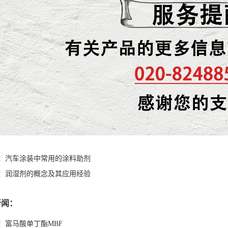
：
汽车涂装中常用的涂料助剂
：
润湿剂的概念及其应用经验
新闻：
！富马酸单丁酯MBF