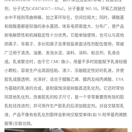
剂，分子式为C45H74O17---SNa2，分子量是 965.10。环氧乙烷链在
水中不规则弯曲伸展，加之苯环存在，空间位阻大；同时，磺酸基
和羧酸基都是较强的亲水基团，体系电荷密度大、分布广，使产品
耐电解质性和机械稳定性十分优秀。它能单独使用，也可以与其他
阴离子、非离子、多价阳离子及季铵盐表面活性剂配伍使用，常被
广泛用于清洗、油墨、发泡水泥、染料、涂料、粘合剂、乳液合
成。乳液聚合时，由于它 CMC 值小，用量不多时就能赋予乳液较细
小颗粒，容易生产出高固低粘、渣少、冻融稳定性好的乳液，并使
胶乳成膜透明、光泽好；适合于醋酸乙烯、醋丙及纯丙烯酸、EVA
为基础的乳液的合成，是耐腐蚀涂层树脂首选乳化剂。它还时常协
同其他乳化剂，改善胶乳的粒子尺寸，是一个非常重要而有效的胶
乳粒径改进剂；并可用作生产胶乳的后添加稳定剂。对自交联型乳
液，产品不像有些乳化剂那样会影响交联型单体(如 N-羟甲基丙烯酰
胺等)交联功效。