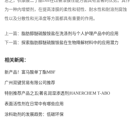
总之，衣康酸二丁酯DBI在改善漆膜性能方面具有显著的优势。其作
为一种内增塑剂，在提高漆膜的柔性和韧性、耐水性和耐溶剂腐蚀
性以及分散性和光泽度等方面都具有重要的作用。
上一篇：
脂肪醇醚硫酸铵盐在洗涤剂与个人护理产品中的应用
下一篇：
探索脂肪醇醚硫酸铵盐在生物降解材料中的应用潜力
相关新闻：
新产品！富马酸单丁酯MBF
广州双键贸易有限公司推荐
特别推荐产品之五|著名润湿渗透剂|HANERCHEM T-ABO
表面活性剂在日常中有哪些应用
涂料助剂的发展趋势：低碳环保