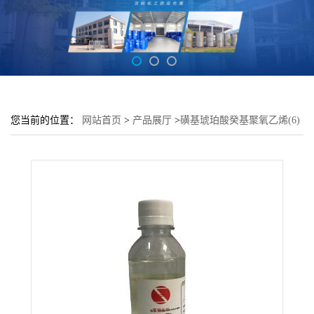
您当前的位置：
网站首页
>
产品展厅
>
磺基琥珀酸癸基聚氧乙烯(6)
醚酯二钠DNS-628