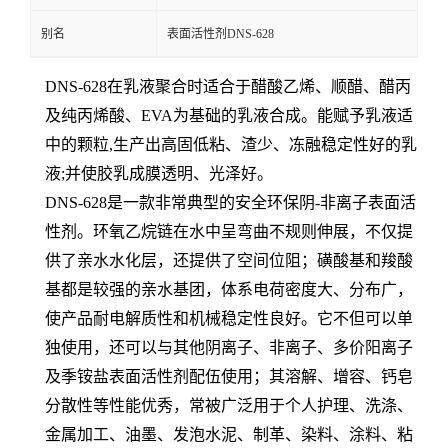
别名
表面活性剂DNS-628
DNS-628在乳液聚合时适合于醋酸乙烯、顺醋、醋丙
及纯丙烯酸、EVA为基础的乳液合成。能赋予乳液适
中的颗粒,生产出高固低粘、渣少、冻融稳定性好的乳
液;并使胶乳成膜透明、光泽好。
DNS-628是一款非常典型的安全环保阴-非离子表面活
性剂。
环氧乙烷链在水
中呈弯曲不规则伸展，不仅提
供了亲水水化层，还提供了空间位阻；磺酸基和羧酸
基都是较
强的亲水基团，体系电荷密度大、分布广，
使产品耐电解质性和机械稳定性良好。它不但可
以单
独使用，还可以与其他阴离子、非离子、多价阳离子
及季铵盐表面活性剂配伍使用；其
溶解、增容、钙皂
分散性等性能优秀，常被广泛用于个人护理、洗涤、
金属加工、油墨、发
泡水泥、制革、染料、涂料、粘