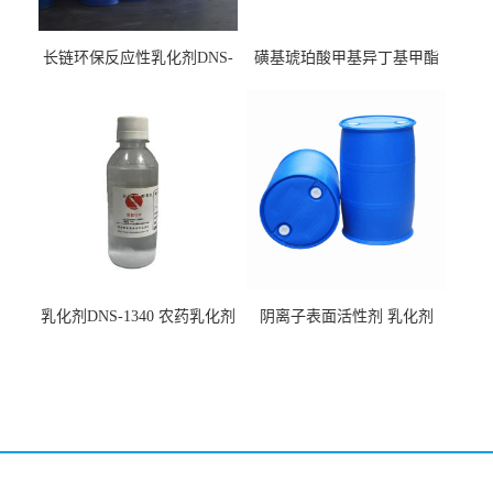
长链环保反应性乳化剂DNS-
磺基琥珀酸甲基异丁基甲酯
186
钠 CAS:2373-38-8
乳化剂DNS-1340 农药乳化剂
阴离子表面活性剂 乳化剂
原料
DNS-530