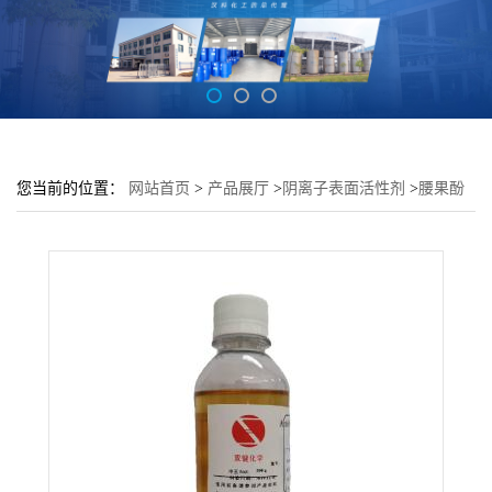
您当前的位置：
网站首页
>
产品展厅
>
阴离子表面活性剂
>
腰果酚
乳化剂CPE-1035Y