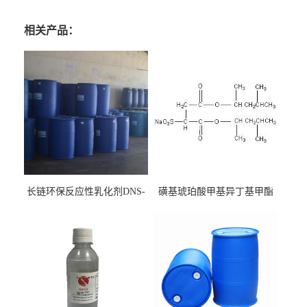
相关产品：
长链环保反应性乳化剂DNS-
磺基琥珀酸甲基异丁基甲酯
186
钠 CAS:2373-38-8