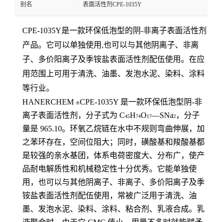
别名
表面活性剂CPE-1035Y
CPE-1035Y是一款环保低泡型的阴-非离子表面活性剂
产品。它可以单独使用,也可以与其他阴离子、非离
子、多价阳离子及季铵盐表面活性剂配伍使用。在应
用范围上可用于清洗、油墨、发泡水泥、染料、涂料
等行业。
HANERCHEM
CPE-1035Y 是一款环保低泡型阴-非
®
离子表面活性剂，分子式为
C
H
O
—
SNa
，分子
45
74
17
2
量是
965.10
。环氧乙烷链在水中不规则弯曲伸展，加
之苯环存在，空间位阻大；
同时，磺酸基和羧酸基都
是较强的亲水基团，体系电荷密度大、分布广，使产
品耐电解质性
和机械稳定性十分优秀。它能单独使
用，也可以与其他阴离子、非离子、多价阳离子及季
铵
盐表面活性剂配伍使用，常被广泛用于清洗、油
墨、发泡水泥、染料、涂料、粘合剂、乳液
合成。乳