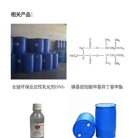
相关产品：
长链环保反应性乳化剂DNS-
磺基琥珀酸甲基异丁基甲酯
186
钠 CAS:2373-38-8