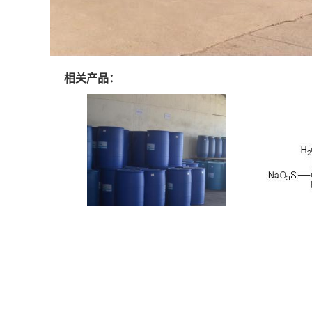
相关产品：
磺基琥珀酸
长链环保反应性乳化剂DNS-186