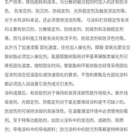
生产效率，降低能耗和成本。与分散研磨过程同时加入的还有防浮
色、 防发花剂、防沉剂、防结皮剂、光热稳定剂及触变添加剂等。
对于水性涂料来说，还必须使用消泡剂等。 与涂料贮存稳定性有关
的主要有防沉剂、分散稳定剂、防结皮剂、防腐剂和冻融稳定剂
等。而与涂料施工性能有关的有流平剂、防挂流剂和防浮色剂等。
此外为了加速漆膜 固化速度，往往加入催化剂。醇酸 类氧化聚合交
联树脂必须加入催化剂。氨基醇酸树脂用对甲基苯磺酸类催化剂可
降低固化温度，缩短固化时间。聚氨酯和环氧树脂也经常采用固化
促进剂适应低温固化或快速固化的要求。不饱和聚酯及光固化涂料
都必须加入自由基引发剂或光引发剂。
涂料成膜后，有些助剂对于保持和发挥涂层性能作用极大。紫外线
吸收剂、光稳定剂、热稳定剂对于氯化聚烯烃涂料是不可缺少的。
防划伤剂可保持涂层的高装饰性。在温暖潮湿环境中必须使用防霉
剂。至于特殊功能助剂，如防火涂料中的发泡剂、成碳剂、阻燃
剂；导电涂料中的导电颜料；防污涂料中的防污剂等都是特种涂料