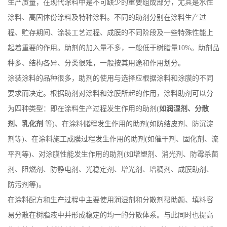
生产质量，在现代涂料中是不可缺少的重要组成部分，尤其是水性
涂料、高固体份涂料及特种涂料。不同的助剂分别在涂料生产过
程、贮存期间、涂装工艺过程、成膜的不同阶段及一些特殊性能上
起着重要的作用。助剂的加入量不多，一般低于树脂量10%。助剂品
种多、结构各异、分类很难，一般按其用途和作用划分。
涂装涂料的品种很多，助剂的使用与选择应根据涂料和涂膜的不同
要求而决定。根据助剂对涂料和涂膜所起的作用，涂料助剂可以分
为四种类型：即在涂料生产过程发生作用的助剂(
如润湿剂、分散
剂、乳化剂
等)、在涂料储程发生作用的助剂(如防结皮剂、防沉淀
剂等)、在涂料施工成膜过程发生作用的助剂(如催干剂、固化剂、流
平剂等)、对涂膜性能发生作用的助剂(如增塑剂、消光剂、防霉杀菌
剂、阻燃剂、防静电剂、光稳定剂、增光剂、增稠剂、成膜助剂、
防污剂等)。
在涂料配方和生产过程中主要使用润湿剂和分散剂帮助颜、填料容
易分散在树脂液中并形成稳定的均一的分散体系。与此同时也提高